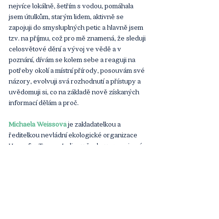
nejvíce lokálně, šetřím s vodou, pomáhala 
jsem útulkům, starým lidem, aktivně se 
zapojuji do smysluplných petic a hlavně jsem 
tzv. na příjmu, což pro mě znamená, že sleduji 
celosvětové dění a vývoj ve vědě a v 
poznání, dívám se kolem sebe a reaguji na 
potřeby okolí a místní přírody, posouvám své 
názory, evolvuji svá rozhodnutí a přístupy a 
uvědomuji si, co na základě nově získaných 
informací dělám a proč.
Michaela Weissová
 je zakladatelkou a 
ředitelkou nevládní ekologické organizace 
Home for Trees.  Jedinou českou organizací, 
která je členem celosvětové sítě 
Plant For 
The Planet
 a evropské organizace 
Pro Silva 
Bohemica.
 Dále je členkou evropské 
organizace Pro Silva Bohemica a 
spolupracuje s odborníky z oblasti lesnictví, 
ekologie, hydrobiologie, s majiteli lesů, 