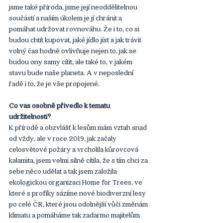
jsme také příroda, jsme její neoddělitelnou 
součástí a naším úkolem je jí chránit a 
pomáhat udržovat rovnováhu. Že i to, co si 
budou chtít kupovat, jaké jídlo jíst a jak trávit 
volný čas hodně ovlivňuje nejen to, jak se 
budou ony samy cítit, ale také to, v jakém 
stavu bude naše planeta. A v neposlední 
řadě i to, že je vše propojené.
Co vás osobně přivedlo k tématu 
udržitelnosti?
K přírodě a obzvlášť k lesům mám vztah snad 
od vždy, ale v roce 2019, jak začaly 
celosvětové požáry a vrcholila kůrovcová 
kalamita, jsem velmi silně cítila, že s tím chci za 
sebe něco udělat a tak jsem založila 
ekologickou organizaci Home for Trees, ve 
které s profíky sázíme nové biodiverzní lesy 
po celé ČR, které jsou odolnější vůči změnám 
klimatu a pomáháme tak zadarmo majitelům 