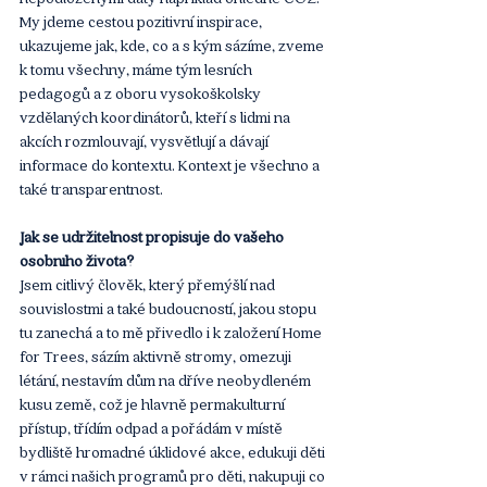
My jdeme cestou pozitivní inspirace, 
ukazujeme jak, kde, co a s kým sázíme, zveme 
k tomu všechny, máme tým lesních 
pedagogů a z oboru vysokoškolsky 
vzdělaných koordinátorů, kteří s lidmi na 
akcích rozmlouvají, vysvětlují a dávají 
informace do kontextu. Kontext je všechno a 
také transparentnost. 
Jak se udržitelnost propisuje do vašeho 
osobního života?
Jsem citlivý člověk, který přemýšlí nad 
souvislostmi a také budoucností, jakou stopu 
tu zanechá a to mě přivedlo i k založení Home 
for Trees, sázím aktivně stromy, omezuji 
létání, nestavím dům na dříve neobydleném 
kusu země, což je hlavně permakulturní 
přístup, třídím odpad a pořádám v místě 
bydliště hromadné úklidové akce, edukuji děti 
v rámci našich programů pro děti, nakupuji co 