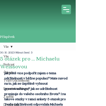
Příspěvek
Vše
30. 10. 2023
Minut čtení: 3
Vše
5 otázek pro ... Michaelu
Podcast
Weissovou
Článek
Jak ještě více podpořit zájem o téma 
udržitelnosti v běžné populaci? Máte návod 
Tváře Udržitelnosti
na to, jak se úspěšně vyhnout 
Expertní rozhovory
greenwashingu? Jak se udržitelnost 
propisuje do vašeho osobního života? I na 
Z médií
takové otázky v rámci ankety 5 otázek pro 
Tváře Udržitelnosti odpovídala Michaela 
Live stream