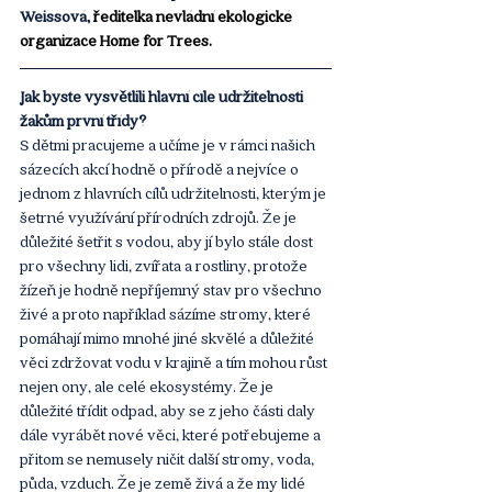
Weissová, 
ředitelka nevládní ekologické 
organizace Home for Trees. 
Jak byste vysvětlili hlavní cíle udržitelnosti 
žákům první třídy? 
S dětmi pracujeme a učíme je v rámci našich 
sázecích akcí hodně o přírodě a nejvíce o 
jednom z hlavních cílů udržitelnosti, kterým je 
šetrné využívání přírodních zdrojů. Že je 
důležité šetřit s vodou, aby jí bylo stále dost 
pro všechny lidi, zvířata a rostliny, protože 
žízeň je hodně nepříjemný stav pro všechno 
živé a proto například sázíme stromy, které 
pomáhají mimo mnohé jiné skvělé a důležité 
věci zdržovat vodu v krajině a tím mohou růst 
nejen ony, ale celé ekosystémy. Že je 
důležité třídit odpad, aby se z jeho části daly 
dále vyrábět nové věci, které potřebujeme a 
přitom se nemusely ničit další stromy, voda, 
půda, vzduch. Že je země živá a že my lidé 