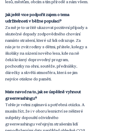
lesů, městům, obcím a tím přírodě a nám všem.
Jak ještě více podpořit zájem o téma 
udržitelnosti v běžné populaci?
Za mě je to určitě ukazovat pozitivní případy a 
skutečné dopady zodpovědného chování 
namísto strašení, které už lidi odrazuje. Za 
nás je to zvát rodiny s dětmi, přátele, kolegy a 
školáky na sázení nového lesa, kde na ně 
čeká krásný doprovodný program, 
pochoutky na ohni, soutěže, přednášky, 
dárečky a skvělá atmosféra, která se jim 
nejvíce otiskne do paměti.
Máte návod na to, jak se úspěšně vyhnout 
greenwashingu?
Tohle je velmi zajímavá a potřebná otázka. A 
musím říct, že i v oboru lesnictví se některé 
subjekty dopouští očividného 
greenwashingu veřejným strašením lidí 
nepodloženými daty například ohledně CO2. 