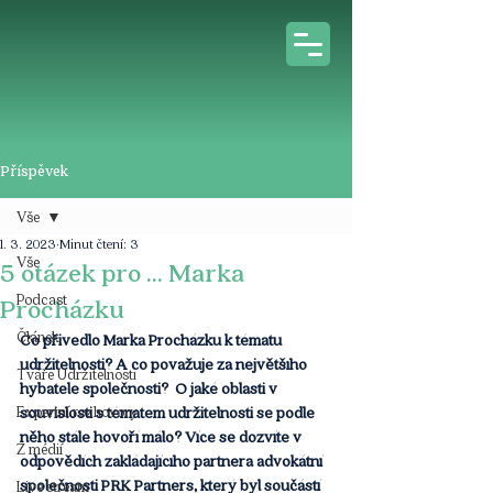
Příspěvek
Vše
1. 3. 2023
Minut čtení: 3
Vše
5 otázek pro ... Marka
Podcast
Procházku
Článek
Co přivedlo Marka Procházku k tématu 
udržitelnosti? A co považuje za největšího 
Tváře Udržitelnosti
hybatele společnosti?  O jaké oblasti v 
Expertní rozhovory
souvislosti s tématem udržitelnosti se podle 
něho stále hovoří málo? Více se dozvíte v 
Z médií
odpovědích zakládajícího partnera advokátní 
společnosti PRK Partners, který byl součástí 
Live stream