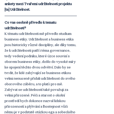
ankety mezi Tvářemi udržitelnosti projektu 
[ta] Udržitelnost. 
Co vás osobně přivedlo k tématu 
udržitelnosti?
K tématu udržitelnosti mě přivedlo studium 
business etiky. Udržitelnost a business etika 
jsou historicky různé disciplíny, ale díky tomu, 
že k udržitelnosti patří i téma governance, 
tedy vedení podniku, které úzce souvisí s 
oborem business etiky, došlo do vysoké míry 
ke spojení těchto dvou odvětví. Dalo by se 
tvrdit, že lidé zabývající se business etikou 
velmi nenuceně přidali udržitelnost do svého 
oborového záběru, a to platí i pro mě. 
Zabývat se udržitelností také považuji za 
velmi přirozené. Péči a starost o okolní 
prostředí bych dokonce nazval lidskou 
přirozeností a plýtvání a lhostejnost vůči 
němu je v podstatě otázkou ega a sobeckého 