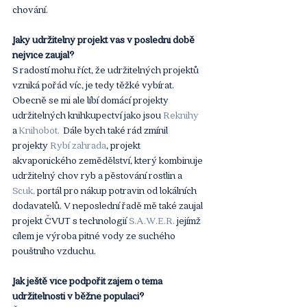
chování. 
Jaký udržitelný projekt vás v poslední době 
nejvíce zaujal?
S radostí mohu říct, že udržitelných projektů 
vzniká pořád víc, je tedy těžké vybírat. 
Obecně se mi ale líbí domácí projekty 
udržitelných knihkupectví jako jsou 
Reknihy
a 
Knihobot.
  Dále bych také rád zmínil 
projekty 
Rybí zahrada
, projekt 
akvaponického zemědělství, který kombinuje 
udržitelný chov ryb a pěstování rostlin a 
Scuk,
 portál pro nákup potravin od lokálních 
dodavatelů. V neposlední řadě mě také zaujal 
projekt ČVUT s technologií 
S.A.W.E.R.
 jejímž 
cílem je výroba pitné vody ze suchého 
pouštního vzduchu.
Jak ještě více podpořit zájem o téma 
udržitelnosti v běžné populaci?