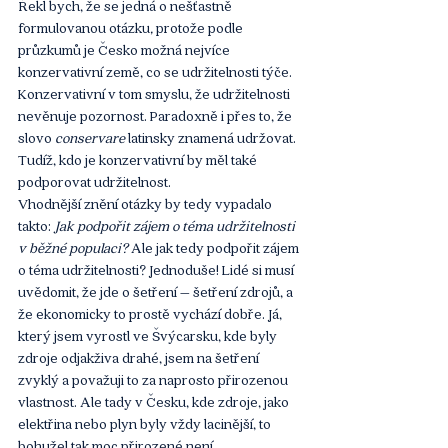
Řekl bych, že se jedná o nešťastně 
formulovanou otázku
,
 protože podle 
průzkumů je Česko možná nejvíce 
konzervativní země, co se udržitelnosti týče. 
Konzervativní v tom smyslu, že udržitelnosti 
nevěnuje pozornost. Paradoxně i přes to, že 
slovo 
conservare
 latinsky znamená udržovat. 
Tudíž, kdo je konzervativní by měl také 
podporovat udržitelnost.
Vhodnější znění otázky by tedy vypadalo 
takto: 
Jak podpořit zájem o téma udržitelnosti 
v běžné populaci?
 Ale jak tedy podpořit zájem 
o téma udržitelnosti? Jednoduše! Lidé si musí 
uvědomit, že jde o šetření – šetření zdrojů, a 
že ekonomicky to prostě vychází dobře. Já, 
který jsem vyrostl ve Švýcarsku, kde byly 
zdroje odjakživa drahé, jsem na šetření 
zvyklý a považuji to za naprosto přirozenou 
vlastnost. Ale tady v Česku, kde zdroje, jako 
elektřina nebo plyn byly vždy lacinější, to 
bohužel tak moc přirozené není. 