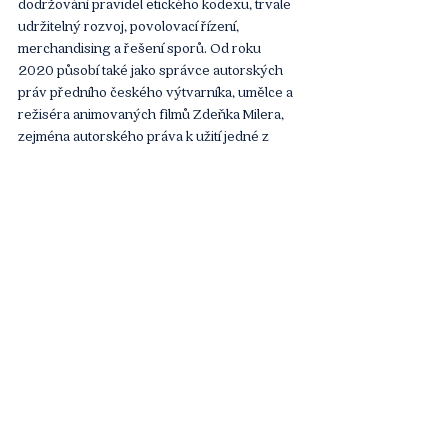
dodržování pravidel etického kodexu, trvale 
udržitelný rozvoj, povolovací řízení, 
merchandising a řešení sporů. Od roku 
2020 působí také jako správce autorských 
práv předního českého výtvarníka, umělce a 
režiséra animovaných filmů Zdeňka Milera, 
zejména autorského práva k užití jedné z 
nejpopulárnějších animovaných postav 
české kinematografie - Krtečka. V této věci 
poskytuje právní pomoc v licenčním řízení a v 
oblasti merchandisingu. Marek vystudoval 
právnickou fakultu Univerzity v Bernu ve 
Švýcarsku, kde byl v roce 1990 jako advokát 
přijat do Švýcarské advokátní komory. V roce 
1993 byl zapsán na seznam advokátů České 
advokátní komory. Marek je také prezidentem 
Švýcarsko-české obchodní komory a členem 
představenstva Aspen Institute Central 
Europe o.p.s. Je rovněž členem Evropského 
poradního výboru na Univerzitě v 
Georgetownu. Marek hovoří plynně 