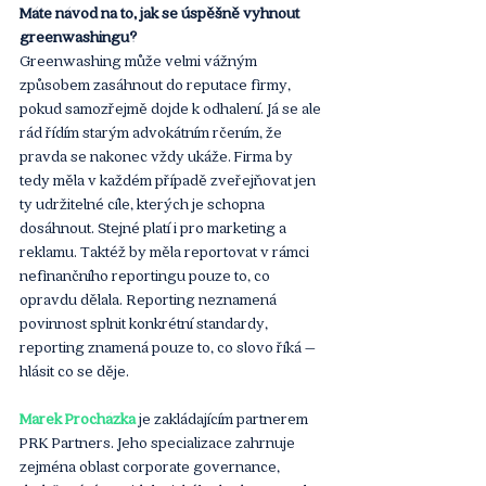
Máte návod na to, jak se úspěšně vyhnout 
greenwashingu?
Greenwashing může velmi vážným 
způsobem zasáhnout do reputace firmy, 
pokud samozřejmě dojde k odhalení. Já se ale 
rád řídím starým advokátním rčením, že 
pravda se nakonec vždy ukáže. Firma by 
tedy měla v každém případě zveřejňovat jen 
ty udržitelné cíle, kterých je schopna 
dosáhnout. Stejné platí i pro marketing a 
reklamu. Taktéž by měla reportovat v rámci 
nefinančního reportingu pouze to, co 
opravdu dělala. Reporting neznamená 
povinnost splnit konkrétní standardy, 
reporting znamená pouze to, co slovo říká – 
hlásit co se děje.
Marek Procházka
 je zakládajícím partnerem 
PRK Partners. Jeho specializace zahrnuje 
zejména oblast corporate governance, 