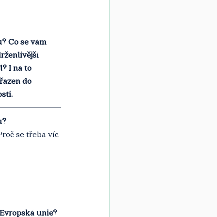
u? Co se vám 
rženlivější 
? I na to 
řazen do 
sti.
u?
roč se třeba víc 
 Evropská unie?