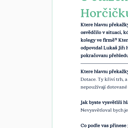
Horčičk
Které hlavní překážk
osvědčilo v situaci, k
kolegy ve firmě? Které
odpovídal Lukáš Jiří 
pokračování přehledu 
Které hlavní překážk
Dotace. Ty křiví trh, 
nepoužívají dotované
Jak byste vysvětlili h
Nevysvětloval bych je 
Co podle vás přinese 