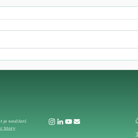
​
t je součástí
r Story
T