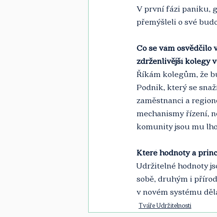
V první fázi paniku, 
přemýšleli o své budo
Co se vám osvědčilo v
zdrženlivější kolegy 
Říkám kolegům, že bud
Podnik, který se snaž
zaměstnanci a region
mechanismy řízení, ne
komunity jsou mu lho
Které hodnoty a princi
Udržitelné hodnoty js
sobě, druhým i přírod
v novém systému děla
Tváře Udržitelnosti