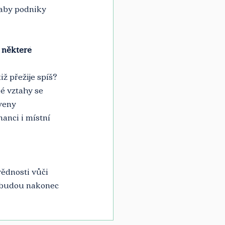
 aby podniky 
 některé 
ž přežije spíš? 
é vztahy se 
veny 
anci i místní 
ědnosti vůči 
, budou nakonec 