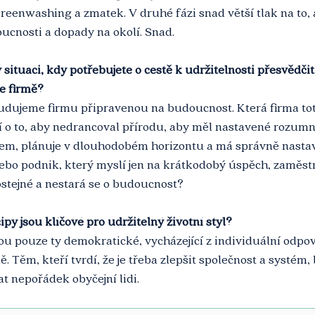
greenwashing a zmatek. V druhé fázi snad větší tlak na to,
ucnosti a dopady na okolí. Snad.
 situaci, kdy potřebujete o cestě k udržitelnosti přesvědčit
ve firmě?
ujeme firmu při­pravenou na budouc­nost. Která firma toti
í o to, aby nedrancoval přírodu, aby měl nastavené rozumn
em, plánuje v dlouhodobém horizontu a má správně nasta
bo podnik, který myslí jen na krátkodobý úspěch, za­městn
stejné a ne­stará se o budoucnost?
py jsou klíčové pro udržitelný životní styl?
ou pouze ty demokratické, vycházející z individuální odpov
ě. Těm, kteří tvrdí, že je třeba zlepšit společnost a systém
t nepořádek obyčejní lidi.