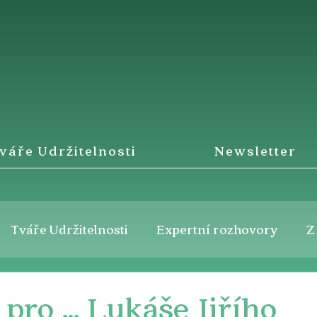
váře Udržitelnosti
Newsletter
Tváře Udržitelnosti
Expertní rozhovory
Z
 pro … Lukáše Jiřího