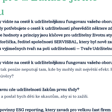
u
y vidíte na cestě k udržitelnějšímu fungování vašeho obor
dy potřebujete o cestě k udržitelnosti přesvědčit některé zd
 hodnoty a principy jsou klíčové pro udržitelný životní styl
Horčička, ředitel společnosti SERVISBAL, který byl nově za
výjimečných tváří na poli udržitelnosti – Tváře Udržitelno
y vidíte na cestě k udržitelnějšímu fungování vašeho obor
a tak peníze neputují tam, kde by mohly mít největší efekt. P
 úvěry?
lavní cíle udržitelnosti žákům první třídy?
a poslal bych děti ke skautům, aby si to zažili.
povinný ESG reporting, který zavádí pro velkou část firem