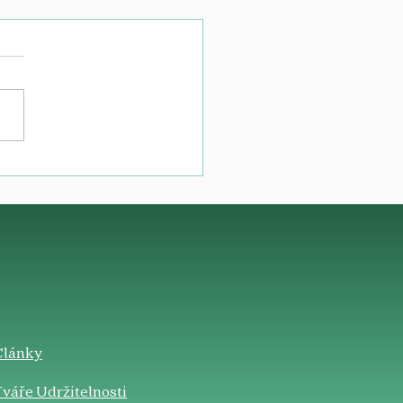
Články
váře Udržitelnosti