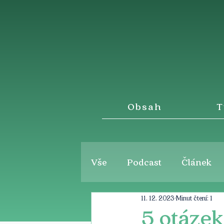
Obsah
T
Vše
Podcast
Článek
11. 12. 2023
Minut čtení: 1
5 otázek