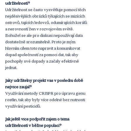
udržitelnosti?
Udržitelnost se často vysvětluje pomocí těch 
nejděsivějších obrázků týkajících se mizících 
ostrovů, tajících ledovců, odumírajících korálů 
a nerovností žen v rozvojovém světě. 
Bohužel se ale pro diskusi nepoužívají data 
dostatečně srozumitelně. Proto je mým 
hlavním cílem toto napravit a komunikovat 
dopad společností za pomoci dat, tak aby 
pochopily své dopady a začaly efektivně 
jednat.
Jaký udržitelný projekt vás v poslední době 
nejvíce zaujal?
Využívání metody CRISPR pro úpravu genu 
rostlin, tak aby byly více odolné bez nutnosti 
využívání pesticidů.
Jak ještě více podpořit zájem o téma 
udržitelnosti v běžné populaci?