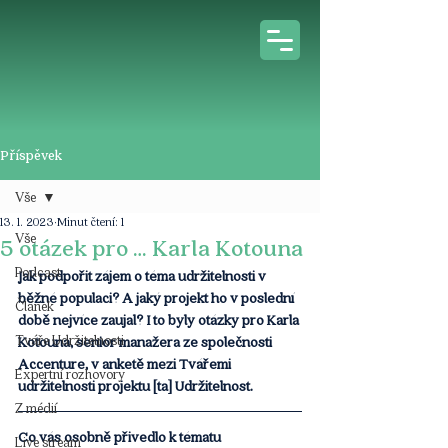
Příspěvek
Vše
13. 1. 2023
Minut čtení: 1
Vše
5 otázek pro … Karla Kotouna
Podcast
Jak podpořit zájem o téma udržitelnosti v 
běžné populaci? A jaký projekt ho v poslední 
Článek
době nejvíce zaujal? I to byly otázky pro Karla 
Tváře Udržitelnosti
Kotouna, senior manažera ze společnosti 
Accenture, v anketě mezi Tvářemi 
Expertní rozhovory
udržitelnosti projektu [ta] Udržitelnost.
Z médií
Co vás osobně přivedlo k tématu 
Live stream