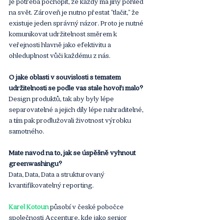
Je potřeba pochopit, že každý má jiný pohled 
na svět. Zároveň je nutno přestat "tlačit," že 
existuje jeden správný názor. Proto je nutné 
komunikovat udržitelnost směrem k 
veřejnosti hlavně jako efektivitu a 
ohleduplnost vůči každému z nás.
O jaké oblasti v souvislosti s tématem 
udržitelnosti se podle vás stále hovoří málo? 
Design produktů, tak aby byly lépe 
separovatelné a jejich díly lépe nahraditelné, 
a tím pak prodlužovali životnost výrobku 
samotného.
Máte návod na to, jak se úspěšně vyhnout 
greenwashingu? 
Data, Data, Data a strukturovaný 
kvantifikovatelný reporting.
Karel Kotoun 
působí v české pobočce 
společnosti Accenture, kde jako senior 