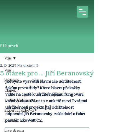
Příspěvek
Vše
2. 10. 2023
Minut čtení: 3
Vše
5 otázek pro ... Jiří Beranovský
Podcast
Jak byste vysvětlili hlavní cíle udržitelnosti 
žákům první třídy? Které hlavní překážky 
Článek
vidíte na cestě k udržitelnějšímu fungování 
Tváře Udržitelnosti
vašeho oboru? I na to v anketě mezi Tvářemi 
udržitelnosti projektu [ta] Udržitelnost 
Expertní rozhovory
odpovídal Jiří Beranovský, zakladatel a řídící 
partner EkoWatt CZ. 
Z médií
Live stream