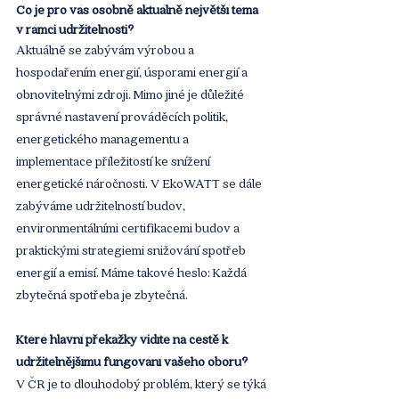
Co je pro vás osobně aktuálně největší téma 
v rámci udržitelnosti?
Aktuálně se zabývám výrobou a 
hospodařením energií, úsporami energií a 
obnovitelnými zdroji. Mimo jiné je důležité 
správné nastavení prováděcích politik, 
energetického managementu a 
implementace příležitostí ke snížení 
energetické náročnosti. V EkoWATT se dále 
zabýváme udržitelností budov, 
environmentálními certifikacemi budov a 
praktickými strategiemi snižování spotřeb 
energií a emisí. Máme takové heslo: Každá 
zbytečná spotřeba je zbytečná.
Které hlavní překážky vidíte na cestě k 
udržitelnějšímu fungování vašeho oboru?
V ČR je to dlouhodobý problém, který se týká 