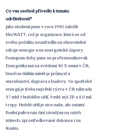
Co vás osobně přivedlo k tématu 
udržitelnosti? 
Jako studenti jsme v roce 1990 založili 
EkoWATT, což je organizace, která se od 
svého počátku soustředila na obnovitelné 
zdroje energie a na energetické úspory. 
Postupem doby jsme se profesionalizovali. 
Energetika má na svědomí 40 % emisí v ČR, 
hned na dalším místě je průmysl a 
stavebnictví, doprava a budovy. Ve spotřebě 
energií je třeba největší výzva v ČR náhrada 
37 mld. t hnědého uhlí, 9 mld. m3 ZP a 8,0 mil. 
t ropy. Hnědé uhlí je sice naše, ale ostatní 
fosilní paliva nás činí závislými na cizích 
státech, zprostředkovaně dokonce i na 
Rusku.