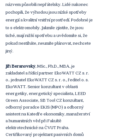
názvem působili nepřátelsky. Lidé nakonec 
pochopili, že výhodou jsou nízké spotřeby 
energií a kvalitní vnitřní prostředí. Podobné je 
to s elektromobily. Jakmile zjistíte, že jsou 
tiché, mají nižší spotřebu a uvědomíte si, že 
pokud nestíháte, neumíte plánovat, nechcete 
jiný. 
Jiří Beranovský
, MSc., Ph.D., MBA, je 
zakladatel a řídící partner EkoWATT CZ s. r. 
o.. jednatel EkoWATT CZ s. r. o., ředitel o. s. 
EkoWATT. Senior konzultant v oblasti 
energetiky, energetický specialista, LEED 
Green Associate, SB Tool CZ konzultant, 
odborný poradce EKIS (MPO) a odborný 
asistent na Katedře ekonomiky, manažerství 
a humanitních věd při Fakultě 
elektrotechnické na ČVUT Praha. 
Certifikovaný projektant pasivních domů 