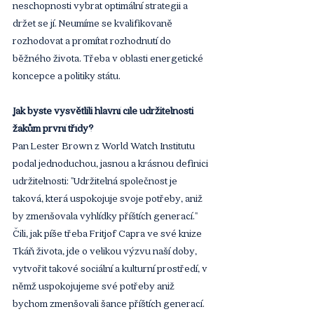
neschopnosti vybrat optimální strategii a 
držet se jí. Neumíme se kvalifikovaně 
rozhodovat a promítat rozhodnutí do 
běžného života. Třeba v oblasti energetické 
koncepce a politiky státu. 
Jak byste vysvětlili hlavní cíle udržitelnosti 
žákům první třídy? 
Pan Lester Brown z World Watch Institutu 
podal jednoduchou, jasnou a krásnou definici 
udržitelnosti: "Udržitelná společnost je 
taková, která uspokojuje svoje potřeby, aniž 
by zmenšovala vyhlídky příštích generací." 
Čili, jak píše třeba Fritjof Capra ve své knize 
Tkáň života, jde o velikou výzvu naší doby, 
vytvořit takové sociální a kulturní prostředí, v 
němž uspokojujeme své potřeby aniž 
bychom zmenšovali šance příštích generací.