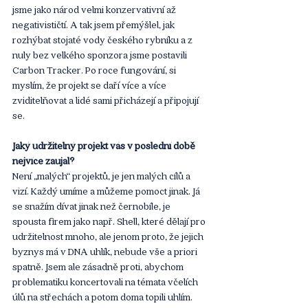
jsme jako národ velmi konzervativní až 
negativističtí. A tak jsem přemýšlel, jak 
rozhýbat stojaté vody českého rybníku a z 
nuly bez velkého sponzora jsme postavili 
Carbon Tracker. Po roce fungování, si 
myslím, že projekt se daří více a více 
zviditelňovat a lidé sami přicházejí a připojují 
se.
Jaký udržitelný projekt vás v poslední době 
nejvíce zaujal? 
Není „malých“ projektů, je jen malých cílů a 
vizí. Každý umíme a můžeme pomoct jinak. Já 
se snažím dívat jinak než černobíle, je 
spousta firem jako např. Shell, které dělají pro 
udržitelnost mnoho, ale jenom proto, že jejich 
byznys má v DNA uhlík, nebude vše a priori 
spatně. Jsem ale zásadně proti, abychom 
problematiku koncertovali na témata včelích 
úlů na střechách a potom doma topili uhlím. 