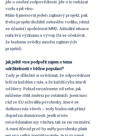
Jde o osobní zodpovědnost. Jde o to nekázat 
vodu a pít víno.
Mám-li jmenovat jeden zajímavý projekt, pak 
třeba projekt úložiště zeleného vodíku, němž 
se účastní i společnost MND. Aktuální situace 
nahrává výzkumu a vývoji. Dá se očekávat, 
že budeme svědky mnoha zajímavých 
projektů.
Jak ještě více podpořit zájem o téma 
udržitelnosti v běžné populaci?
Tady je důležité si uvědomit, že odpovědnost 
leží na každém z nás, a že každá ryba smrdí 
od hlavy. Pokud nezačneme od sebe, jak 
můžeme chtít změnu po ostatních. Jsem moc 
rád ze EU schválila povolenky, které se 
dotknou nás všech – tedy budou mít přímý 
dopad na domácnosti. Jestli si toto 
neuvědomíme my všichni, tak se nic nezmění. 
A není důvod proč by měly povolenky platit 
jen pro velké znečišťovatele. Je to to samé, 