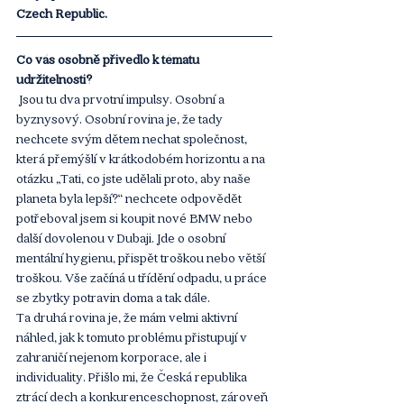
Czech Republic. 
Co vás osobně přivedlo k tématu 
udržitelnosti?
 Jsou tu dva prvotní impulsy. Osobní a 
byznysový. Osobní rovina je, že tady 
nechcete svým dětem nechat společnost, 
která přemýšlí v krátkodobém horizontu a na 
otázku „Tati, co jste udělali proto, aby naše 
planeta byla lepší?“ nechcete odpovědět 
potřeboval jsem si koupit nové BMW nebo 
další dovolenou v Dubaji. Jde o osobní 
mentální hygienu, přispět troškou nebo větší 
troškou. Vše začíná u třídění odpadu, u práce 
se zbytky potravin doma a tak dále.
Ta druhá rovina je, že mám velmi aktivní 
náhled, jak k tomuto problému přistupují v 
zahraničí nejenom korporace, ale i 
individuality. Přišlo mi, že Česká republika 
ztrácí dech a konkurenceschopnost, zároveň 