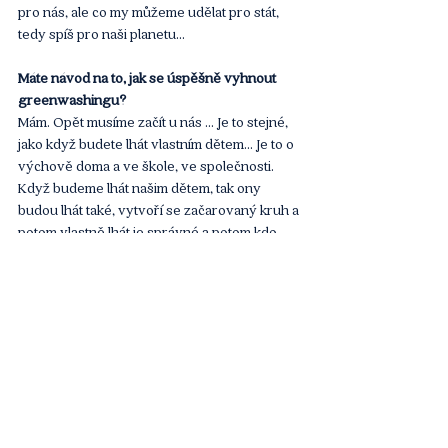
pro nás, ale co my můžeme udělat pro stát, 
tedy spíš pro naši planetu…
Máte návod na to, jak se úspěšně vyhnout 
greenwashingu?
Mám. Opět musíme začít u nás … Je to stejné, 
jako když budete lhát vlastním dětem… Je to o 
výchově doma a ve škole, ve společnosti. 
Když budeme lhát našim dětem, tak ony 
budou lhát také, vytvoří se začarovaný kruh a 
potom vlastně lhát je správné a potom kdo 
nekrade okrádá sebe… a tam jsme již byli…. 
Jakub Skavroň
 je iniciátorem myšlenky vzniku 
platformy spojující odpovědné společnosti se 
zájmem o rozvoj udržitelného podnikání a 
ochranu klimatu. Více než 20 let působí ve 
vedoucích a vysokých manažerských 
pozicích v mezinárodních společnostech. 
Jeho kariéra je spojena se společnostmi EPH, 