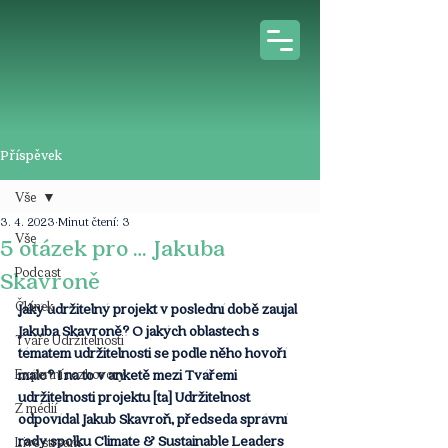
Příspěvek
Vše
3. 4. 2023
Minut čtení: 3
Vše
5 otázek pro … Jakuba
Podcast
Skavroně
Článek
Jaký udržitelný projekt v poslední době zaujal 
Jakuba Skavroně? O jakých oblastech s 
Tváře Udržitelnosti
tématem udržitelnosti se podle něho hovoří 
Expertní rozhovory
málo? I na to v anketě mezi Tvářemi 
udržitelnosti projektu [ta] Udržitelnost 
Z médií
odpovídal Jakub Skavroň, předseda správní 
rady spolku Climate & Sustainable Leaders 
Live stream