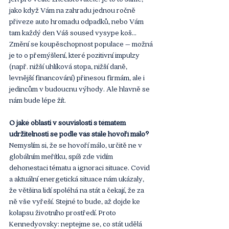
jako když Vám na zahradu jednou ročně 
přiveze auto hromadu odpadků, nebo Vám 
tam každý den Váš soused vysype koš… 
Změní se koupěschopnost populace – možná 
je to o přemýšlení, které pozitivní impulzy 
(např. nižší uhlíková stopa, nižší daně, 
levnější financování) přinesou firmám, ale i 
jedincům v budoucnu výhody. Ale hlavně se 
nám bude lépe žít.
O jaké oblasti v souvislosti s tématem 
udržitelnosti se podle vás stále hovoří málo?
Nemyslím si, že se hovoří málo, určitě ne v 
globálním meřítku, spíš zde vidím 
dehonestaci tématu a ignoraci situace. Covid 
a aktuální energetická situace nám ukázaly, 
že většina lidí spoléhá na stát a čekají, že za 
ně vše vyřeší. Stejné to bude, až dojde ke 
kolapsu životního prostředí. Proto 
Kennedyovsky: neptejme se, co stát udělá 