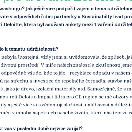
ashingu? Jak ještě více podpořit zájem o téma udržitelnos
víte v odpovědích řídící partnerky a Sustainabilty lead p
ti Deloitte, která byl součástí ankety mezi Tvářemi udržitel
lo k tématu udržitelnosti?
 nebyla lhostejná, vždy jsem si uvědomovala, že způsob, j
 životní prostředí. V míře našich znalostí a zkušeností jsm
e odpovědně všude, kde to jde - recyklace odpadu v našem 
ů na střechu a investice do tepelného čerpadla, stavba na
, jako je dřevo, izolační materiály atd. Samozřejmě, že s m
mou rolí Deloitte Impact lídra pro CE region se mé obzory v
ily a ještě více si uvědomuji složitost, naléhavost a důležit
změn v mnoha aspektech našeho života, které nás teprve če
kt vás v poslední době nejvíce zaujal?