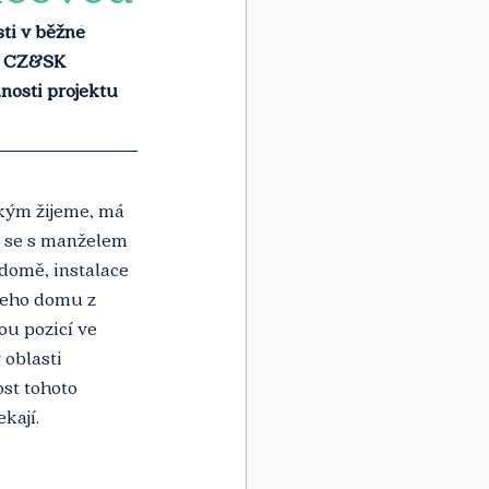
ti v běžné 
ro CZ&SK 
nosti projektu 
akým žijeme, má 
e se s manželem 
domě, instalace 
šeho domu z 
ou pozicí ve 
 oblasti 
ost tohoto 
kají.