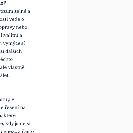
lo?
srozumitelné a 
sti vede o 
dopravy nebo 
kvalitní a 
y, vymýcení 
u dalších 
těchto 
 ale vlastně 
et...
stup v 
e řešení na 
, které 
, kdy jsme si 
peněz... a často 