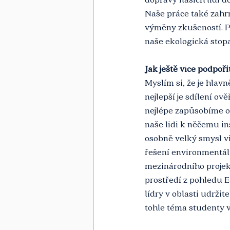
Naše práce také zahrn
výměny zkušeností. Pr
naše ekologická stopa
Jak ještě více podpoř
Myslím si, že je hlav
nejlepší je sdílení ově
nejlépe zapůsobíme o
naše lidi k něčemu in
osobně velký smysl vi
řešení environmentáln
mezinárodního projekt
prostředí z pohledu 
lídry v oblasti udrži
tohle téma studenty v