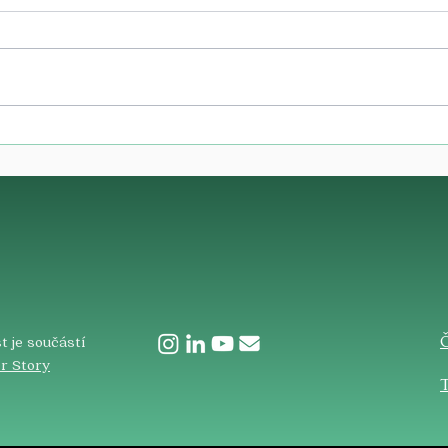
​
t je součástí
r Story
T