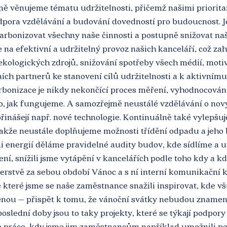
ě věnujeme tématu udržitelnosti, přičemž našimi priorita
odpora vzdělávání a budování dovedností pro budoucnost. J
arbonizovat všechny naše činnosti a postupně snižovat na
na efektivní a udržitelný provoz našich kanceláří, což za
ekologických zdrojů, snižování spotřeby všech médií, motiv
ch partnerů ke stanovení cílů udržitelnosti a k aktivnímu
bonizace je nikdy nekončící proces měření, vyhodnocování
ho, jak fungujeme. A samozřejmě neustálé vzdělávání o nov
řinášejí např. nové technologie. Kontinuálně také vylepšu
akže neustále doplňujeme možnosti třídění odpadu a jeho l
mi energií děláme pravidelné audity budov, kde sídlíme a 
ní, snížili jsme vytápění v kancelářích podle toho kdy a kde
čerstvě za sebou období Vánoc a s ní interní komunikační
 které jsme se naše zaměstnance snažili inspirovat, kde vš
ou – přispět k tomu, že vánoční svátky nebudou znamena
poslední doby jsou to taky projekty, které se týkají podpory 
o práce, kdy jsme jim zaměstnancům například umožnili pou