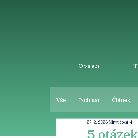
Obsah
T
Vše
Podcast
Článek
27. 2. 2023
Minut čtení: 4
5 otáze