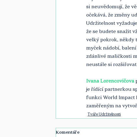
si neuvědomují, že věc
očekává, že změny uděl
Udržitelnost vyžaduje
že se budete snažit v
velký pokrok, někdy t
myček nádobí, balení b
zdánlivé maličkosti 
neustále si rozšiřovat
Ivana Lorencovičová
 
je řídící partnerkou 
funkci World Impact L
zaměřeným na vytvořen
Tváře Udržitelnosti
Komentáře