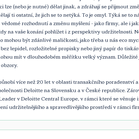
i lze (nebo je nutné) dělat jinak, a zdráhají se přijmout zm
ají ti ostatní, že jich se to netýká. To je omyl. Týká se to n
 vědomé rozhodnutí a změnu myšlení - jako firmy, ale i jako
ždy na vaše konání pohlížet i z perspektivy udržitelnosti. N
o mohou být zdánlivé maličkosti, jako třeba u nás eco myc
ez lepidel, rozložitelné propisky nebo jiný papír do tiskáre
mohou mít v dlouhodobém měřítku velký význam. Důležité j
 obzory.
působí více než 20 let v oblasti transakčního poradenství 
společnosti Deloitte na Slovensku a v České republice. Záro
eader v Deloitte Central Europe, v rámci které se věnuje i
í udržitelnějšího a spravedlivějšího prostředí v rámci fir