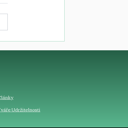
Články
váře Udržitelnosti