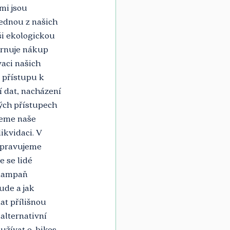
mi jsou 
ednou z našich 
ši ekologickou 
hrnuje nákup 
aci našich 
 přístupu k 
 dat, nacházení 
ých přístupech 
jeme naše 
ikvidaci. V 
upravujeme 
 se lidé 
 kampaň 
ude a jak 
t přílišnou 
alternativní 
žívat e-bikes. 