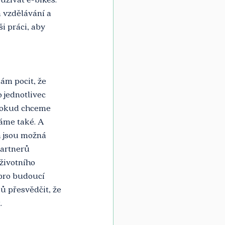
 vzdělávání a 
i práci, aby 
ám pocit, že 
o jednotlivec 
pokud chceme 
váme také. A 
á jsou možná 
partnerů 
životního 
pro budoucí 
ů přesvědčit, že 
.