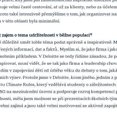
uje velmi časté cestování, ať už za klienty, nebo za účelem
oto také intenzivně přemýšlíme o tom, jak organizovat naš
 v této oblasti byla minimální.
it zájem o téma udržitelnosti v běžné populaci?
ně důležité umět tohle téma podat správně a inspirativně. M
řených informací, dat a faktů.. Myslím si, že jako firma i jak
sobním příkladem. V Deloitte se tedy řídíme zásadou, že 
spirovat, musí vidět, že se tak jako firma a leadership cho
dím v zapojování dětí od útlého věku do debaty o tom, jak
ích výzev. Protože jsme v Deloitte, krom jiného, jedním z 
u Climate Rules, který vzdělává studenty o záležitostech 
ESG na mezinárodní úrovni a podporuje rozvoj kompetencí 
telnosti, měla jsem možnost se při prezentacích školních tým
elmi zajímá a jsou také velmi motivovaní se aktivně zapojit