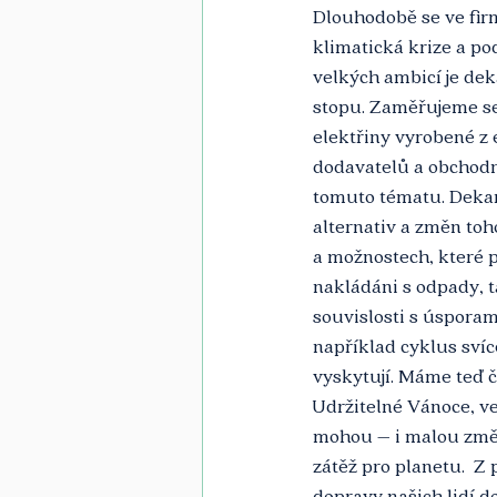
Dlouhodobě se ve firm
klimatická krize a p
velkých ambicí je dek
stopu. Zaměřujeme se 
elektřiny vyrobené z 
dodavatelů a obchodní
tomuto tématu. Dekar
alternativ a změn to
a možnostech, které p
nakládáni s odpady, t
souvislosti s úspora
například cyklus svíce
vyskytují. Máme teď 
Udržitelné Vánoce, ve
mohou – i malou změn
zátěž pro planetu.  Z 
dopravy našich lidí d