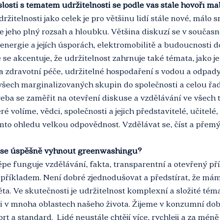
islosti s tématem udržitelnosti se podle vás stále hovoří má
žitelnosti jako celek je pro většinu lidí stále nové, málo 
jeho plný rozsah a hloubku. Většina diskuzí se v současno
 energie a jejích úsporách, elektromobilitě a budoucnosti 
se akcentuje, že udržitelnost zahrnuje také témata, jako je 
a zdravotní péče, udržitelné hospodaření s vodou a odpad
všech marginalizovaných skupin do společnosti a celou řad
třeba se zaměřit na otevření diskuse a vzdělávání ve všech 
eré volíme, vědci, společnosti a jejich představitelé, učitelé,
to ohledu velkou odpovědnost. Vzdělávat se, číst a přemýšl
k se úspěšně vyhnout greenwashingu?
pe funguje vzdělávání, fakta, transparentní a otevřený pří
příkladem. Není dobré zjednodušovat a předstírat, že mám
a. Ve skutečnosti je udržitelnost komplexní a složité téma
i v mnoha oblastech našeho života. Žijeme v konzumní době
rt a standard.  Lidé neustále chtějí více, rychleji a za méně 