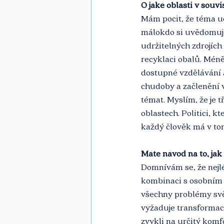
O jaké oblasti v souv
Mám pocit, že téma udr
málokdo si uvědomuje 
udržitelných zdrojích
recyklaci obalů. Méně 
dostupné vzdělávání 
chudoby a začlenění 
témat. Myslím, že je 
oblastech. Politici, kt
každý člověk má v tom
Máte návod na to, ja
Domnívám se, že nejlé
kombinaci s osobním 
všechny problémy svět
vyžaduje transformac
zvykli na určitý komfo