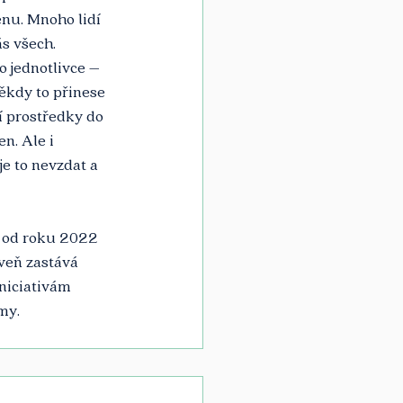
ěnu. Mnoho lidí 
ás všech. 
 jednotlivce – 
ěkdy to přinese 
í prostředky do 
n. Ale i 
e to nevzdat a 
a od roku 2022 
veň zastává 
niciativám 
my.