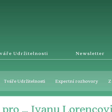
váře Udržitelnosti
Newsletter
Tváře Udržitelnosti
Expertní rozhovory
Z
k pro … Ivanu Lorencov