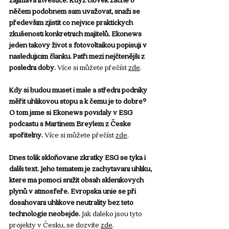
něčem podobném sám uvažovat, snaží se 
především zjistit co nejvíce praktických 
zkušeností konkrétních majitelů. Ekonews 
jeden takový život s fotovoltaikou popisují v 
následujícím článku. Patří mezi nejčtenější z 
poslední doby.
Více si můžete přečíst 
zde
. 
Kdy si budou muset i malé a střední podniky 
měřit uhlíkovou stopu a k čemu je to dobré? 
O tom jsme si Ekonews povídaly v ESG 
podcastu s Martinem Breylem z České 
spořitelny.
Více si můžete přečíst 
zde
. 
Dnes tolik skloňované zkratky ESG se týká i 
další text. Jeho tématem je zachytávání uhlíku, 
které má pomoci snížit obsah skleníkových 
plynů v atmosféře. Evropská unie se při 
dosahování uhlíkové neutrality bez této 
technologie neobejde.
 Jak daleko jsou tyto 
projekty v Česku, se dozvíte 
zde
. 