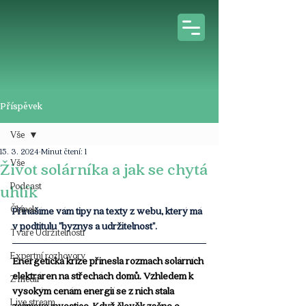
Příspěvek
Vše
15. 3. 2024
Minut čtení: 1
Vše
Život solárníka a jak se chytá
Podcast
uhlík
Článek
Přinášíme vám tipy na texty z webu, který má 
v podtitulu "byznys a udržitelnost".
Tváře Udržitelnosti
Expertní rozhovory
Energetická krize přinesla rozmach solárních 
elektráren na střechách domů. Vzhledem k 
Z médií
vysokým cenám energií se z nich stala 
Live stream
zajímavá investice. Když člověk začne o 