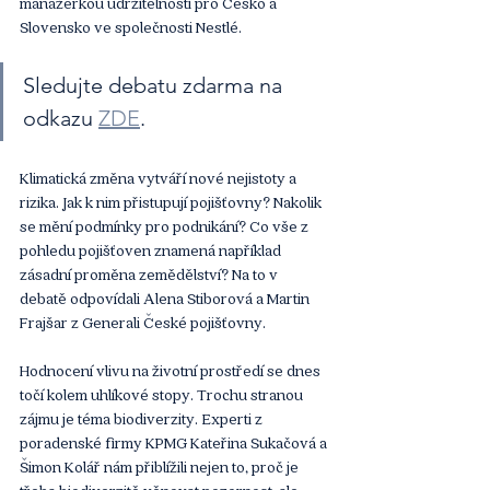
manažerkou udržitelnosti pro Česko a 
Slovensko ve společnosti Nestlé. 
Sledujte debatu zdarma na 
odkazu 
ZDE
.
Klimatická změna vytváří nové nejistoty a 
rizika. Jak k nim přistupují pojišťovny? Nakolik 
se mění podmínky pro podnikání? Co vše z 
pohledu pojišťoven znamená například 
zásadní proměna zemědělství? Na to v 
debatě odpovídali Alena Stiborová a Martin 
Frajšar z Generali České pojišťovny.
Hodnocení vlivu na životní prostředí se dnes 
točí kolem uhlíkové stopy. Trochu stranou 
zájmu je téma biodiverzity. Experti z 
poradenské firmy KPMG Kateřina Sukačová a 
Šimon Kolář nám přiblížili nejen to, proč je 