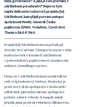
téma governance? A jaká je role právníků v 
udržitelném poradenství? Nejen to bylo 
náplní další série rozhovorů projektu [ta] 
Udržitelnost, kam přijali pozvání zástupci 
společností Nestlé, Generali Česká 
pojišťovna, KPMG, Vodafone, Czech Envi 
Thesis a Bird & Bird.
Projekt [ta] Udržitelnost má na pořadu již 
dvacátý živý stream. Zástupci byznysu v něm 
budou hovořit o trendech udržitelnosti 
v potravinářství, pojišťovnictví, neziskovém 
sektoru, consultingu a právu.
Firmy se v udržitelnosti musí soustředit na 
celý svůj hodnotový řetězec. Nezbytný je 
proto nový druh spolupráce s dodavateli i 
odběrateli. Jaké může mít tato spolupráce 
podoby a které výhody či naopak úskalí 
přináší, jsme probrali s Martinou Šilhánovou, 