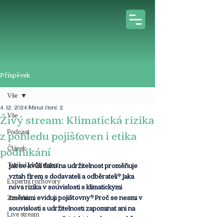
Příspěvek
Vše
4. 12. 2024
Minut čtení: 2
Vše
Živý stream: Klimatická rizika
Podcast
z pohledu pojišťoven i etika
Článek
podnikání
Tváře Udržitelnosti
Jak se kvůli tlaku na udržitelnost proměňuje 
vztah firem s dodavateli a odběrateli? Jaká 
Expertní rozhovory
nová rizika v souvislosti s klimatickými 
změnami evidují pojišťovny? Proč se nesmí v 
Z médií
souvislosti s udržitelností zapomínat ani na 
Live stream