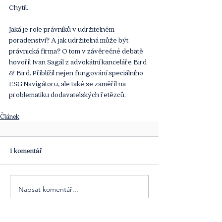
Chytil.
Jaká je role právníků v udržitelném 
poradenství? A jak udržitelná může být 
právnická firma? O tom v závěrečné debatě 
hovořil Ivan Sagál z advokátní kanceláře Bird 
& Bird. Přiblížil nejen fungování speciálního 
ESG Navigátoru, ale také se zaměřil na 
problematiku dodavatelských řetězců.
Článek
1 komentář
Napsat komentář...
Nejnovější