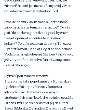
třeba biodiverzitě věnovat pozornost, ale 
zároveň nastíní, jak mohou firmy svůj vliv na 
přírodní rozmanitost vyhodnocovat.
Proč se nesmí v souvislosti s udržitelností 
zapomínat ani na téma governance? Co vše 
patří do etického podnikání a proč bychom 
neměli opomíjet ani důležitost firemní 
kultury? To bylo tématem debaty s Terezou 
Rychtaříkovou, Head of Legal ze společnosti 
Vodafone, a její kolegyní Blankou Paličkovou, 
jež ve Vodafonu zastává funkci Compliance 
& Risk Manager.
Plýtvání potravinami v menze, 
Environmentální populismus na Slovensku a 
Společenská odpovědnost v kontextu 
lidských práv. Tři témata oceněných 
studentských prací letošního ročníku soutěže 
Czech Envi Thesis představili jejich autoři, 
Eliška Stříbrská, Bernadeta Baroková a David 