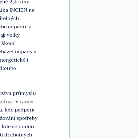
čně 2,4 tuny 
níka INCIEN na 
itelných 
ho odpadu, z 
jí velký 
 škodí, 
cházet odpady a 
nergetické i 
 dlouho 
rstva průmyslu 
zdroji. V rámci 
, kde podpora 
žování spotřeby 
, kde se budou 
tí druhotných 