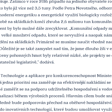
šuje. Zatímco v roce 2016 připadlo na jednoho obyvatele ro
o bylo již více než 3,5 tuny. Podle Petra Novotného, odbor
oderní energetiku a energetické využití biologicky rozlož
obě na skládkách končí zhruba 2,6 milionu tun komunální
cent by bylo možné dále zrecyklovat. „Komunální odpady ma
e o velké množství odpadu, které se nevyužívá a naopak nám
dění na skládkách. Primárně se musíme naučit vhodně na
Důležité je se také zamyslet nad tím, že jsme dlouho žili v e
 ceny pohonných hmot byly relativně nízké, ale projekty se
tatečné legislativě," dodává.
m Technologie a aplikace pro konkurenceschopnost Ministe
 jedna prioritní osa zaměřuje na efektivnější nakládání se 
zaměřit se na podporu udržitelného hospodaření s vodou
malizaci během výrobních procesů. Hlavním cílem bude sni
sledně bude podporován přechod na oběhové hospodářství
 do inovativních technologií, které budou umožňovat využi