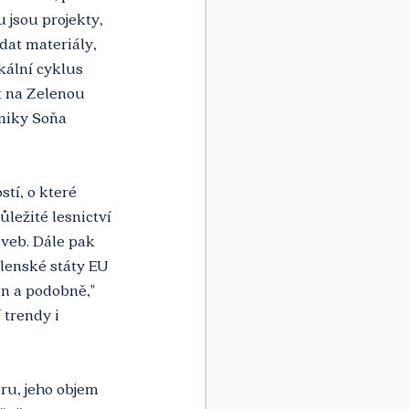
 jsou projekty, 
dat materiály, 
kální cyklus 
t na Zelenou 
miky Soňa 
tí, o které 
ležité lesnictví 
aveb. Dále pak 
Členské státy EU 
gn a podobně," 
trendy i 
u, jeho objem 