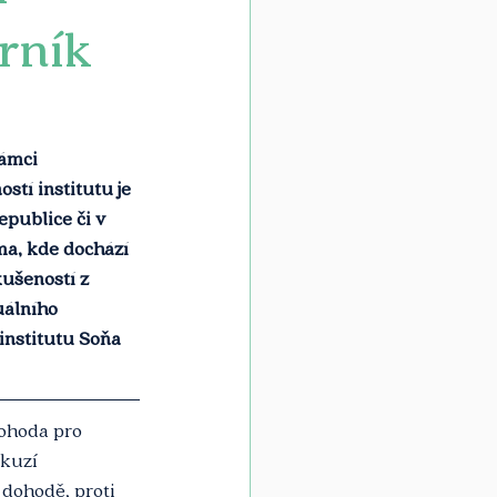
orník
ámci 
tí institutu je 
epublice či v 
ma, kde dochází 
kušeností z 
uálního 
institutu Soňa 
dohoda pro 
kuzí 
dohodě, proti 