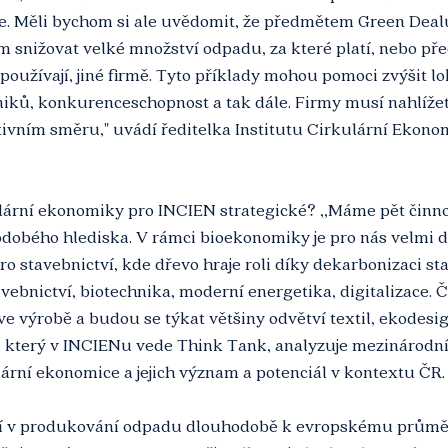
je. Měli bychom si ale uvědomit, že předmětem Green Dealu
 snižovat velké množství odpadu, za které platí, nebo pře
používají, jiné firmě. Tyto příklady mohou pomoci zvýšit lo
niků, konkurenceschopnost a tak dále. Firmy musí nahlíže
tivním směru," uvádí ředitelka Institutu Cirkulární Ekono
ulární ekonomiky pro INCIEN strategické? ‚‚Máme pět činnos
obého hlediska. V rámci bioekonomiky je pro nás velmi dů
ro stavebnictví, kde dřevo hraje roli díky dekarbonizaci st
vebnictví, biotechnika, moderní energetika, digitalizace. 
ve výrobě a budou se týkat většiny odvětví textil, ekodesi
 který v INCIENu vede Think Tank, analyzuje mezinárodní 
ulární ekonomice a jejich význam a potenciál v kontextu ČR.
ří v produkování odpadu dlouhodobě k evropskému průměr