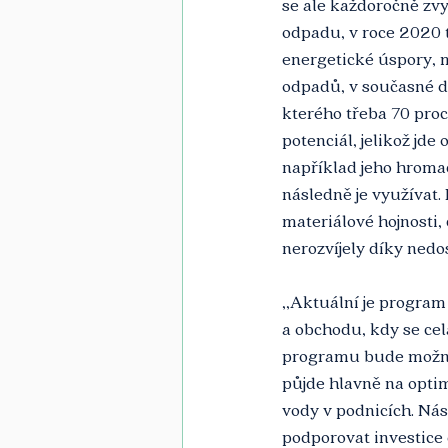
se ale každoročně zvy
odpadu, v roce 2020 t
energetické úspory, m
odpadů, v současné d
kterého třeba 70 pro
potenciál, jelikož jd
například jeho hroma
následně je využívat. 
materiálové hojnosti,
nerozvíjely díky nedos
‚‚Aktuální je progra
a obchodu, kdy se celá
programu bude možné 
půjde hlavně na opti
vody v podnicích. Ná
podporovat investice