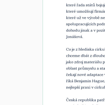
které řada států boju
které umožňují firmám
které už ve výrobě ne
spolupracujících pod
dohodu jinak a v pozi
Jonášová.
Co je z hlediska cirk
chceme dbát z dlouhod
jako zdroj materiálu p
oblast průmyslu a sta
čekají nové adaptace 
říká Benjamin Hague,
nejlepší praxi v cirk
Česká republika pat