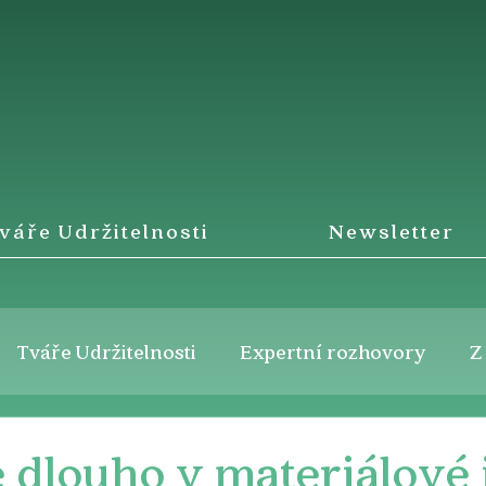
váře Udržitelnosti
Newsletter
Tváře Udržitelnosti
Expertní rozhovory
Z
e dlouho v materiálové 