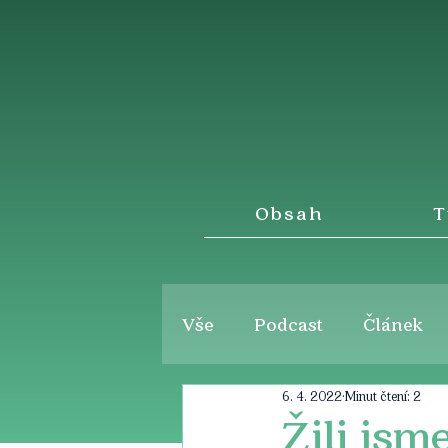
Obsah
T
Vše
Podcast
Článek
6. 4. 2022
Minut čtení: 2
Žili jsm