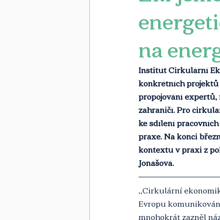
energeti
na ener
Institut Cirkulární E
konkrétních projektů 
propojování expertů, 
zahraničí. Pro cirkul
ke sdílení pracovních 
praxe. Na konci břez
kontextu v praxi z po
Jonášová.
‚‚Cirkulární ekonomik
Evropu komunikována 
mnohokrát zazněl názo