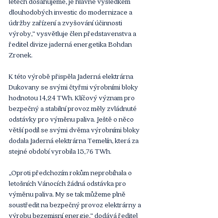
letech dosahujeme, je hlavně výsledkem 
dlouhodobých investic do modernizace a 
údržby zařízení a zvyšování účinnosti 
výroby,“ vysvětluje člen představenstva a 
ředitel divize jaderná energetika Bohdan 
Zronek.
K této výrobě přispěla Jaderná elektrárna 
Dukovany se svými čtyřmi výrobními bloky 
hodnotou 14,24 TWh. Klíčový význam pro 
bezpečný a stabilní provoz měly zvládnuté 
odstávky pro výměnu paliva. Ještě o něco 
větší podíl se svými dvěma výrobními bloky 
dodala Jaderná elektrárna Temelín, která za 
stejné období vyrobila 15,76 TWh.
„Oproti předchozím rokům neprobíhala o 
letošních Vánocích žádná odstávka pro 
výměnu paliva. My se tak můžeme plně 
soustředit na bezpečný provoz elektrárny a 
výrobu bezemisní energie,“ dodává ředitel 