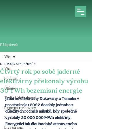
Příspěvek
Vše
17. 1. 2023
Minut čtení: 2
Vše
Čtvrtý rok po sobě jaderné
Podcast
elektrárny překonaly výrobu
Článek
30 TWh bezemisní energie
Tváře Udržitelnosti
Jaderné elektrárny Dukovany a Temelín v 
prosinci roku 2022 dosáhly jednoho z 
Expertní rozhovory
důležitých ročních milníků, kdy společně 
vyrobily 30 000 000 MWh elektřiny. 
Z médií
Energetici tak dlouhodobě stanoveného 
Live stream