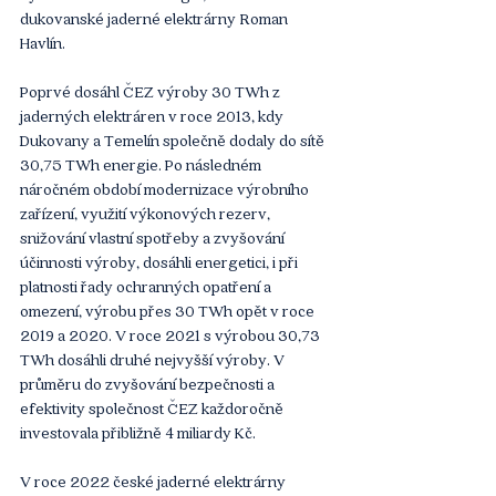
dukovanské jaderné elektrárny Roman 
Havlín.
Poprvé dosáhl ČEZ výroby 30 TWh z 
jaderných elektráren v roce 2013, kdy 
Dukovany a Temelín společně dodaly do sítě 
30,75 TWh energie. Po následném 
náročném období modernizace výrobního 
zařízení, využití výkonových rezerv, 
snižování vlastní spotřeby a zvyšování 
účinnosti výroby, dosáhli energetici, i při 
platnosti řady ochranných opatření a 
omezení, výrobu přes 30 TWh opět v roce 
2019 a 2020. V roce 2021 s výrobou 30,73 
TWh dosáhli druhé nejvyšší výroby. V 
průměru do zvyšování bezpečnosti a 
efektivity společnost ČEZ každoročně 
investovala přibližně 4 miliardy Kč.
V roce 2022 české jaderné elektrárny  