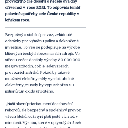
provozního cíle dosáhli o necelé dva dny 
dříve než v  roce 2021. To odpovídá téměř 
polovině spotřeby celé České republiky v 
loňském roce. 
Bezpečný a stabilní provoz, zvládnuté 
odstávky pro výměnu paliva a dokončené 
investice. To vše se podepisuje na výrobě 
klíčových českých bezemisních zdrojů. Ve 
středu večer dosáhly výroby 30 000 000 
megawatthodin, což je jeden z jejich 
provozních milníků. Pokud by takové 
množství elektřiny měly vyrobit uhelné 
elektrárny, musely by vypustit přes 20 
milionů tun oxidu uhličitého.
 „Naší hlavní prioritou není dosahování 
rekordů, ale bezpečný a spolehlivý provoz 
všech bloků, což nyní platí ještě víc, než v 
minulosti. Výroba, které v uplynulých třech 