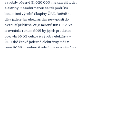
vyrobily přesně 31 020 000  megawatthodin 
elektřiny. Zásadní měrou se tak podílí na 
bezemisní výrobě Skupiny ČEZ. Ročně se 
díky jaderným elektrárnám nevypustí do 
ovzduší přibližně 22,5 milionů tun CO2. Ve 
srovnání s rokem 2021 by jejich produkce 
pokryla 36.5% celkové výroby elektřiny v 
ČR. Obě české jaderné elektrárny měli v 
roce 2022 za sebou 6 odstávek pro výměnu 
paliva a aktuálně je v provozu všech šest 
výrobních bloků. 
Článek
Komentáře