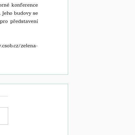
rné konference 
 Jeho budovy se 
pro představení 
.csob.cz/zelena-