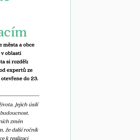
vacím
e města a obce 
v oblasti 
a si rozdělí 
od expertů ze 
otevřené do 23. 
vota. Jejich úsilí 
 budoucnost. 
vních změn 
, že další ročník 
e k realizaci 