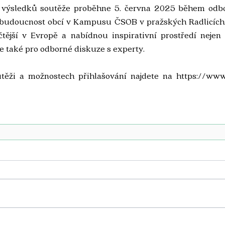
í výsledků soutěže proběhne 5. června 2025 během odbo
 budoucnost obcí v Kampusu ČSOB v pražských Radlicích.
čtější v Evropě a nabídnou inspirativní prostředí nejen 
le také pro odborné diskuze s experty.
utěži a možnostech přihlašování najdete na 
https://www