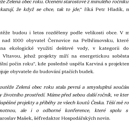
že Zelená obec roku. Ocenění starostové z minulého ročníku t
kazují, že když se chce, tak to jde,
“ říká Petr Hladík, m
utěže budou i letos rozděleny podle velikosti obce. V 
i nad 1000 obyvatel Černovice na Pelhřimovsku, které p
na ekologické využití dešťové vody, v kategorii do
ltavou, jehož projekty míří na energetickou soběstačn
iální počin roku“, kde posledně uspěla Karviná s projekt
pojuje obyvatele do budování ptačích budek.
outěže Zelená obec roku stala pevná a smysluplná součást a
y životního prostředí. Máme před sebou další ročník, ve kter
úspěšné projekty a příběhy ze všech koutů Česka. Těší mě ros
otnou, ale i o odborné konference, které spolu s 
Jaroslav Mašek, šéfredaktor Hospodářských novin.