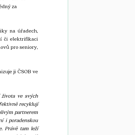
ědný za 
iky na úřadech, 
či elektrifikaci 
ovů pro seniory, 
izuje ji ČSOB ve 
 života ve svých 
ektivně recyklují 
hlivým partnerem 
ní i poradenskou 
. Právě tam leží 