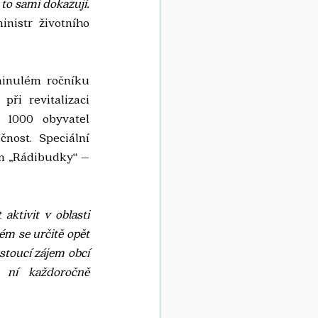
o sami dokazují. 
inistr životního 
minulém ročníku 
ři revitalizaci 
 1000 obyvatel 
ost. Speciální 
em „Rádibudky“ – 
ktivit v oblasti 
ém se určitě opět 
toucí zájem obcí 
ní každoročně 