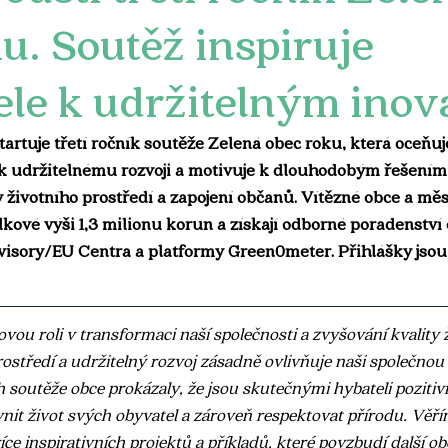
u. Soutěž inspiruje
ele k udržitelným ino
tuje třetí ročník soutěže Zelená obec roku, která oceňuj
 k udržitelnému rozvoji a motivuje k dlouhodobým řešením 
 životního prostředí a zapojení občanů. Vítězné obce a měst
kové výši 1,3 milionu korun a získají odborné poradenství 
isory/EU Centra a platformy Green0meter. Přihlášky jsou 
ovou roli v transformaci naší společnosti a zvyšování kvality ži
ostředí a udržitelný rozvoj zásadně ovlivňuje naši společnou
 soutěže obce prokázaly, že jsou skutečnými hybateli poziti
it život svých obyvatel a zároveň respektovat přírodu. Věřím
íce inspirativních projektů a příkladů, které povzbudí další obc