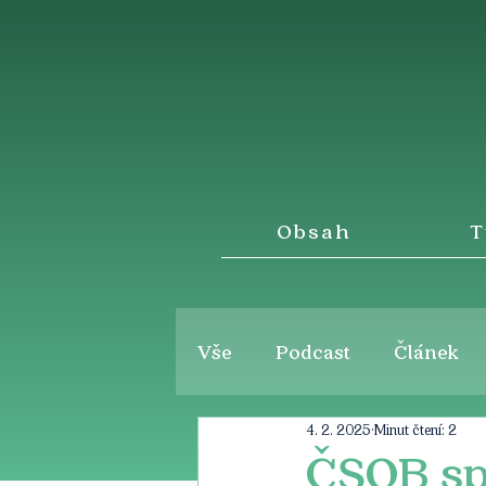
Obsah
T
Vše
Podcast
Článek
4. 2. 2025
Minut čtení: 2
ČSOB spo