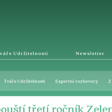
váře Udržitelnosti
Newsletter
Tváře Udržitelnosti
Expertní rozhovory
Z
uští třetí ročník Zele