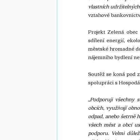
vlastních udržitelných 
vztahové bankovnictv
Projekt Zelená obec 
sdílení energií, ekol
městské hromadné dopr
nájemního bydlení ne
Soutěž se koná pod zá
spolupráci s Hospodá
„
Podporuji všechny st
obcích, využívají obnov
odpad, anebo šetrně h
všech měst a obcí usi
podporu. Velmi důleži