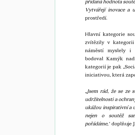
přidaná hodnota soutě
Vytvářejí inovace a u
prostředí.
Hlavní kategorie so
zvítězily v kategori
náměstí myslely i 
bodoval Kamýk nad V
kategorií je pak „Soc
iniciativou, která za
„Jsem rád, že se ze s
udržitelnosti a ochran
ukážou inspirativní a 
nejen o soutěž sam
pořádáme,“
 doplňuje 