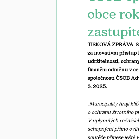
obce rok
zastupit
TISKOVÁ ZPRÁVA: Star
za inovativní přístup
udržitelnosti, ochrany
finanční odměnu v cel
společností ČSOB Adv
3. 2025.
„Municipality hrají klíč
o ochranu životního pr
V uplynulých ročnících
schopnými přímo ovlivn
soutěže přinese ještě v