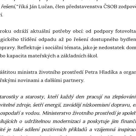
řešení,“ 
říká Ján Lučan, člen představenstva ČSOB zodpov
í.
roku odráží aktuální potřeby obcí: od podpory fotovolta
ogického třídění odpadu až po řešení dostupného bydlení 
avy. Reflektuje i sociální témata, jako je nedostatek dom
bo kapacita mateřských a základních škol.
štitou ministra životního prostředí Petra Hladíka a organ
řskými novinami a dalšími partnery.
arostky a starosty, kteří každý den pracují na zlepšování
itelné zdroje, šetří energií, zavádějí nízkoemisní dopravu, ef
ospodaří s vodou. Ministerstvo životního prostředí je spole
lujících o udržitelnou modernizaci a poskytuje jim finanč
té je také sdílení pozitivních příkladů a vzájemná inspirace