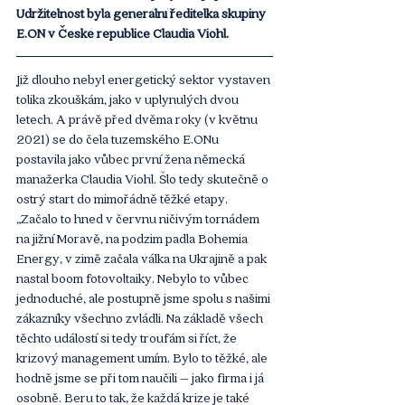
Udržitelnost byla generální ředitelka skupiny 
E.ON v České republice Claudia Viohl. 
Již dlouho nebyl energetický sektor vystaven 
tolika zkouškám, jako v uplynulých dvou 
letech. A právě před dvěma roky (v květnu 
2021) se do čela tuzemského E.ONu 
postavila jako vůbec první žena německá 
manažerka Claudia Viohl. Šlo tedy skutečně o 
ostrý start do mimořádně těžké etapy. 
„Začalo to hned v červnu ničivým tornádem 
na jižní Moravě, na podzim padla Bohemia 
Energy, v zimě začala válka na Ukrajině a pak 
nastal boom fotovoltaiky. Nebylo to vůbec 
jednoduché, ale postupně jsme spolu s našimi 
zákazníky všechno zvládli. Na základě všech 
těchto událostí si tedy troufám si říct, že 
krizový management umím. Bylo to těžké, ale 
hodně jsme se při tom naučili – jako firma i já 
osobně. Beru to tak, že každá krize je také 