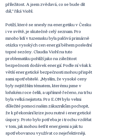
příležitost. A jsem zvědavá, co se bude dít 
dál,“ říká Viohl.  
Potíží, které se snesly na energetiku v Česku 
i ve světě, je skutečně celý seznam. Pro 
mnoho lidí v tuzemsku byla palčivá primárně 
otázka vysokých cen energií během poslední 
topné sezóny. Claudia Viohl na tuto 
problematiku pohlíží jako na záležitost 
bezpečnosti dodávek energií. Podle ní však k 
větší energetické bezpečnosti mohou přispět 
sami spotřebitelé. „Myslím, že vysoké ceny 
byly nejtěžším tématem, kterému jsme v 
loňském roce čelili, a upřímně řečeno, na trhu 
byla velká nejistota. Pro E.ON bylo velmi 
důležité pomoci našim zákazníkům pochopit, 
že k překonání krize jsou nutné i energetické 
úspory. Proto bylo potřeba je i trochu vzdělat 
v tom, jak mohou šetřit energiemi a jak tu 
spotřebovanou využívat co nejefektivněji. 