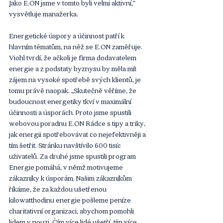
Jako E.ON jsme v tomto byli velmi aktivní,“ 
vysvětluje manažerka. 
Energetické úspory a účinnost patří k 
hlavním tématům, na něž se E.ON zaměřuje. 
Viohl tvrdí, že ačkoli je firma dodavatelem 
energie a z podstaty byznysu by měla mít 
zájem na vysoké spotřebě svých klientů, je 
tomu právě naopak. „Skutečně věříme, že 
budoucnost energetiky tkví v maximální 
účinnosti a úsporách. Proto jsme spustili 
webovou poradnu E.ON Rádce s tipy a triky, 
jak energii spotřebovávat co nejefektivněji a 
tím šetřit. Stránku navštívilo 600 tisíc 
uživatelů. Za druhé jsme spustili program 
Energie pomáhá, v němž motivujeme 
zákazníky k úsporám. Našim zákazníkům 
říkáme, že za každou ušetřenou 
kilowatthodinu energie pošleme peníze 
charitativní organizaci, abychom pomohli 
lidem v nouzi. Čím více lidé ušetří, tím více 