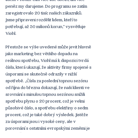
peněz my darujeme. Do programu se zatím 
zaregistrovalo 20 tisíc našich zákazníků. 
Jsme připraveni rozdělit lidem, kteří to 
potřebují, až 50 milionů korun,“ vysvětluje 
Viohl.
Přestože se výše uvedené může jevit hlavně 
jako marketing bez většího dopadu na 
reálnou spotřebu, Viohl má k dispozici tvrdá 
čísla, která ukazují, že aktivity firmy spojené s 
úsporami se skutečně odrazily v nižší 
spotřebě. „Čísla za poslední topnou sezónu 
od října do března dokazují, že naši klienti ve 
srovnání s minulou topnou sezónou snížili 
spotřebu plynu o 20 procent, což je velmi 
působivé číslo, a spotřebu elektřiny o sedm 
procent, což je také dobrý výsledek. Jistěže 
za úsporami jsou i vysoké ceny, ale v 
porovnání s ostatními evropskými zeměmi je 
na tom Česko s dosaženými úsporami velmi 