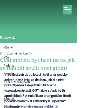
Příspěvek
Vše
15. 5. 2023
Minut čtení: 3
Vše
Češi mohou být hrdí na to, jak
Podcast
se naučili šetřit energiemi
Článek
V posledních dvou letech čelil energetický 
sektor jedné krizi za druhou. Jak si s nimi 
Tváře Udržitelnosti
poradil jeden z největších hráčů na 
Expertní rozhovory
tuzemském trhu E.ON? Jak je zvládli čeští 
spotřebitelé? A nakolik se energetické firmě 
Z médií
podařilo motivovat zákazníky k úsporám? 
Hostem živého streamu projektu [ta] 
Live stream