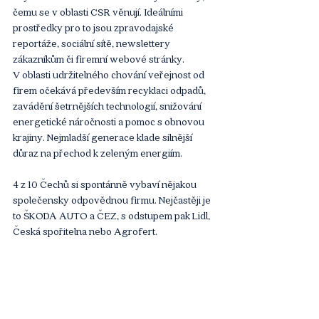
čemu se v oblasti CSR věnují. Ideálními 
prostředky pro to jsou zpravodajské 
reportáže, sociální sítě, newslettery 
zákazníkům či firemní webové stránky. 
V oblasti udržitelného chování veřejnost od 
firem očekává především recyklaci odpadů, 
zavádění šetrnějších technologií, snižování 
energetické náročnosti a pomoc s obnovou 
krajiny. Nejmladší generace klade silnější 
důraz na přechod k zeleným energiím.
4 z 10 Čechů si spontánně vybaví nějakou 
společensky odpovědnou firmu. Nejčastěji je 
to ŠKODA AUTO a ČEZ, s odstupem pak Lidl, 
Česká spořitelna nebo Agrofert.
V sousedních zemích je odpovědnost firem 
pro zákazníky důležitější
Letos poprvé proběhla studie CSR & 