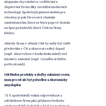
skupinám obyvatelstva, vzdělávání a 
zlepšování života díky zavádění moderních 
technologií. Společným jmenovatelem pro 
všechny je pak férovost k vlastním 
zaměstnancům, která se letos poprvé dostala 
na špici požadavků, které Češi na firmy 
kladou.
Aktivity firem v oblasti CSR by měly být vidět 
především v ČR a ukazovat reálný dopad 
(např. obnova lesa v konkrétním místě) než 
iniciativy samotné (např. výsadba určitého 
počtu stromů).
Udržitelné produkty a služby zákazníci ocení, 
musí pro ně ale být pohodlné a ekonomicky 
smysluplné
72 % spotřebitelů vnímá odpovědnost a 
udržitelnost firem jako přidanou hodnotu 
jejich produktů či služeb a 44 % ji považuje za 