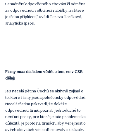
usnadnění odpovědného chování či odměna 
za odpovědnou volbu než nabídky, za které 
je třeba připlácet,“ uvádí Tereza Horáková, 
analytička Ipsos.
Firmy musí dát lidem vědět o tom, co v CSR 
dělají
Jen necelá pětina Čechů se aktivně zajímá o 
to, které firmy jsou společensky odpovědné. 
Necelá třetina pak tvrdí, že dokáže 
odpovědnou firmu poznat. Jednoduché to 
není ani pro ty, pro které je tato problematika 
důležitá. Je proto na firmách, aby veřejnost o 
svých aktivitách více informovaly a ukázaly, 