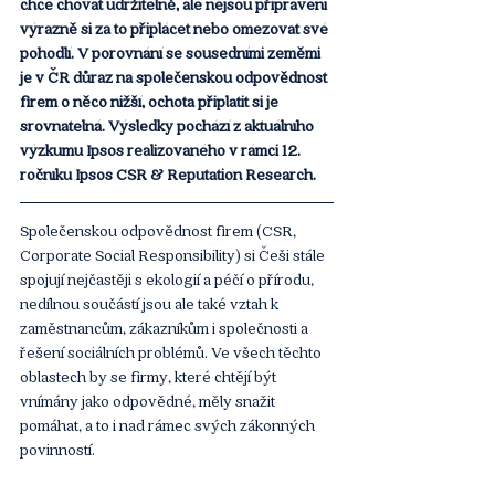
chce chovat udržitelně, ale nejsou připraveni 
výrazně si za to připlácet nebo omezovat své 
pohodlí. V porovnání se sousedními zeměmi 
je v ČR důraz na společenskou odpovědnost 
firem o něco nižší, ochota připlatit si je 
srovnatelná. Výsledky pochází z aktuálního 
výzkumu Ipsos realizovaného v rámci 12. 
ročníku Ipsos CSR & Reputation Research. 
Společenskou odpovědnost firem (CSR, 
Corporate Social Responsibility) si Češi stále 
spojují nejčastěji s ekologií a péčí o přírodu, 
nedílnou součástí jsou ale také vztah k 
zaměstnancům, zákazníkům i společnosti a 
řešení sociálních problémů. Ve všech těchto 
oblastech by se firmy, které chtějí být 
vnímány jako odpovědné, měly snažit 
pomáhat, a to i nad rámec svých zákonných 
povinností. 