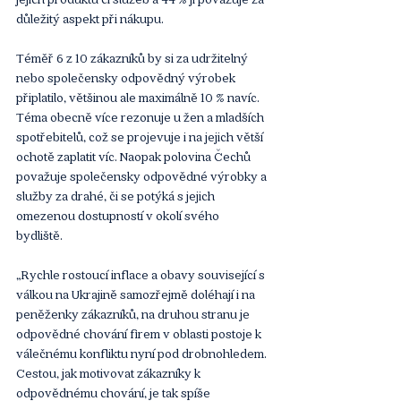
důležitý aspekt při nákupu. 
Téměř 6 z 10 zákazníků by si za udržitelný 
nebo společensky odpovědný výrobek 
připlatilo, většinou ale maximálně 10 % navíc. 
Téma obecně více rezonuje u žen a mladších 
spotřebitelů, což se projevuje i na jejich větší 
ochotě zaplatit víc. Naopak polovina Čechů 
považuje společensky odpovědné výrobky a 
služby za drahé, či se potýká s jejich 
omezenou dostupností v okolí svého 
bydliště. 
„Rychle rostoucí inflace a obavy související s 
válkou na Ukrajině samozřejmě doléhají i na 
peněženky zákazníků, na druhou stranu je 
odpovědné chování firem v oblasti postoje k 
válečnému konfliktu nyní pod drobnohledem. 
Cestou, jak motivovat zákazníky k 
odpovědnému chování, je tak spíše 