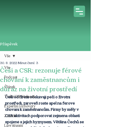
Příspěvek
Vše
30. 8. 2022
Minut čtení: 3
Vše
Češi a CSR: rezonuje férové
Podcast
chování k zaměstnancům i
Článek
důraz na životní prostředí
Tváře Udržitelnosti
Češi od firem očekávají péči o životní 
prostředí, zároveň roste apel na férové 
Expertní rozhovory
chování k zaměstnancům. Firmy by měly v 
CSR aktivitách podporovat zejména oblasti 
Z médií
spojené s jejich byznysem. Většina Čechů se 
Live stream