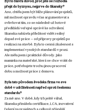
Byl to hlavní důvod, proč jste se rozhodla 
přejít do byznysu, nejprve do Skansky?
Ano, chtěla jsem být blíže plánování projektů, 
mít možnost opravdu včas argumentovat a 
ovlivňovat tím, co se následně už hotové 
předkládá veřejné správě ke schválení. 
Skanska nabízela příležitost vidět reálný 
dopad své práce – od přípravy projektů po 
realizaci na stavbě. Byla to cenná zkušenost s 
implementací vysokých standardů v praxi. 
Ale měla jsem i praktické důvody. Jako 
maminka na mateřské, která se chce vrátit do 
práce, potřebujete trochu jinou pracovní 
dobu a možnost práce z domova.
Byla tato původem švédská firma ve své 
době v udržitelnosti napřed oproti českému 
standardu?
Za mě ano. V době, kdy trh ještě váhal, 
Skanska přinášela certifikace, LCA, inovativní 
řešení na projektech a celkově přísnější 