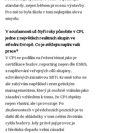
standardy, nejen během procesu výstavby. 
Pro mě to byla škola v tom nejlepším slova 
smyslu.
V současnosti už čtyři roky působíte v CPI, 
jedné z největších realitních skupin ve 
střední Evropě. Co je stěžejní náplní vaší 
práce?
V CPI se podílím na řešení témat jako je 
certifikace budov, reporting nejen dle ESRS, 
a naplňování veřejných cílů skupiny, 
schválených iniciativou SBTi. Kromě toho se 
ale zabývám například i energetickým 
managementem, který já osobně vnímám jako 
zásadní i vzhledem k tomu, že CPI objekty 
nejen vlastní, ale i provozuje. Po 
zkušenostech v předchozích pozicích je to 
další díl do skládačky v tom celém životním 
cyklu budovy, kdy právě její provoz je 
z hlediska dopadu velmi zásadní. 