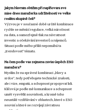
Jakým hlavním obtížím při naplňování své 
mise dnes manažerka udržitelnosti ve velké 
realitní skupině čelí?
Výzvou je v současné době určitě kombinace 
rychle se měnící regulace, velká náročnost 
na data, a samozřejmě tlak na návratnost 
investic a očekávání investorů a nájemců. 
Situaci podle mého příliš nepomáhá ta 
„trendovost“ tématu.
Na čem podle vás zejména závisí úspěch ESG 
manažera?
Myslím že na správné kombinaci „hlavy a 
srdce“, tedy potřebujete technické znalosti, 
ale i vize, empatii, a schopnost propojovat lidi. 
Klíčová je podle mě komunikace a schopnost 
umět vysvětlit souvislosti, a kromě toho 
neustálé vzdělávání v oblastech, které s ESG 
souvisí a které se rozvíjejí závratnou 