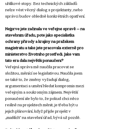
uhlíkové stopy. Bez technických základů 
nelze vést věcný dialog s projektanty, nebo 
správci budov ohledně konkrétních opatření.
Nejprve jste začínala ve veřejné správě – na 
stavebním úřadu, poté jako specialistka 
ochrany přírody a krajiny na pražském 
magistrátu a také jste pracovala externě pro 
ministerstvo životního prostředí. Jaké vám 
tato éra dala největší ponaučení?
Veřejná správa mě naučila pracovat se 
složitou, měnící se legislativou. Naučila jsem 
se také to, že změny vyžadují dialog, 
argumentaci a umění hledat kompromis mezi 
veřejným a soukromým zájmem. Největší 
ponaučení ale bylo to, že pokud chci něco 
reálně na projektech měnit, je třeba být u 
jejich plánování, když přijde projekt v 
„mašlích“ na stavební úřad, bývá už pozdě.  