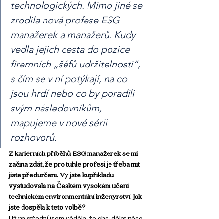
technologických. Mimo jiné se 
zrodila nová profese ESG 
manažerek a manažerů. Kudy 
vedla jejich cesta do pozice 
firemních „šéfů udržitelnosti“, 
s čím se v ní potýkají, na co 
jsou hrdí nebo co by poradili 
svým následovníkům, 
mapujeme v nové sérii 
rozhovorů. 
Z kariérních příběhů ESG manažerek se mi 
začíná zdát, že pro tuhle profesi je třeba mít 
jisté předurčení. Vy jste kupříkladu 
vystudovala na Českém vysokém učení 
technickém environmentální inženýrství. Jak 
jste dospěla k této volbě?
Už na střední jsem věděla, že chci dělat něco 