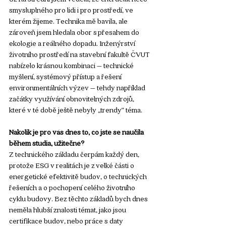
smysluplného pro lidi i pro prostředí, ve 
kterém žijeme. Technika mě bavila, ale 
zároveň jsem hledala obor s přesahem do 
ekologie a reálného dopadu. Inženýrství 
životního prostředí na stavební fakultě ČVUT 
nabízelo krásnou kombinaci – technické 
myšlení, systémový přístup a řešení 
environmentálních výzev – tehdy například 
začátky využívání obnovitelných zdrojů, 
které v té době ještě nebyly „trendy“ téma.
Nakolik je pro vás dnes to, co jste se naučila 
během studia, užitečné?
Z technického základu čerpám každý den, 
protože ESG v realitách je z velké části o 
energetické efektivitě budov, o technických 
řešeních a o pochopení celého životního 
cyklu budovy. Bez těchto základů bych dnes 
neměla hlubší znalosti témat, jako jsou 
certifikace budov, nebo práce s daty 