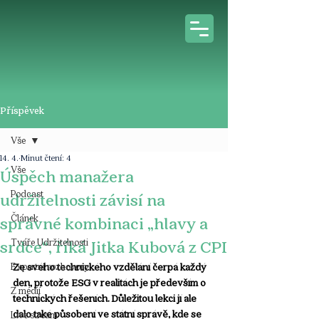
Příspěvek
Vše
14. 4.
Minut čtení: 4
Vše
Úspěch manažera
Podcast
udržitelnosti závisí na
Článek
správné kombinaci „hlavy a
Tváře Udržitelnosti
srdce“, říká Jitka Kubová z CPI
Expertní rozhovory
Ze svého technického vzdělání čerpá každý 
den, protože ESG v realitách je především o 
Z médií
technických řešeních. Důležitou lekci jí ale 
dalo také působení ve státní správě, kde se 
Live stream