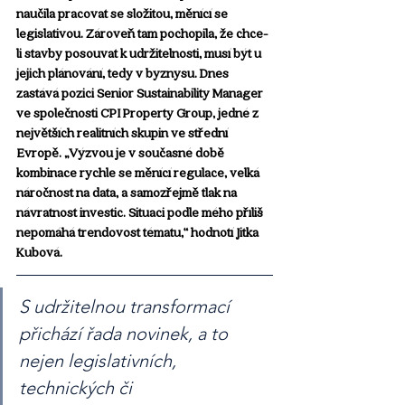
naučila pracovat se složitou, měnící se 
legislativou. Zároveň tam pochopila, že chce-
li stavby posouvat k udržitelnosti, musí být u 
jejich plánování, tedy v byznysu. Dnes 
zastává pozici Senior Sustainability Manager 
ve společnosti CPI Property Group, jedné z 
největších realitních skupin ve střední 
Evropě. „Výzvou je v současné době 
kombinace rychle se měnící regulace, velká 
náročnost na data, a samozřejmě tlak na 
návratnost investic. Situaci podle mého příliš 
nepomáhá trendovost tématu,“ hodnotí Jitka 
Kubová.
S udržitelnou transformací 
přichází řada novinek, a to 
nejen legislativních, 
technických či 